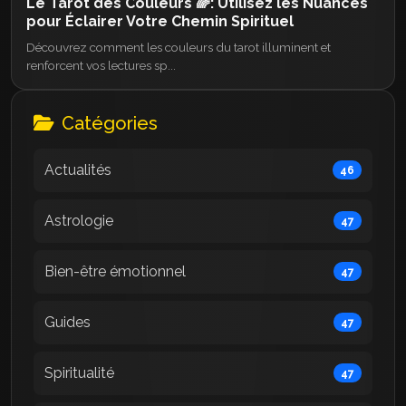
Le Tarot des Couleurs 🌈: Utilisez les Nuances
pour Éclairer Votre Chemin Spirituel
Découvrez comment les couleurs du tarot illuminent et
renforcent vos lectures sp...
Catégories
Actualités
46
Astrologie
47
Bien-être émotionnel
47
Guides
47
Spiritualité
47