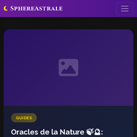
SphereAstrale
GUIDES
Oracles de la Nature 🍃🔮: