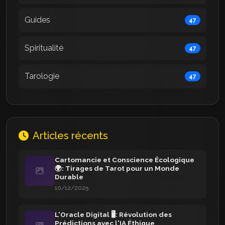
Guides
47
Spiritualité
47
Tarologie
47
Articles récents
Cartomancie et Conscience Écologique
🌍: Tirages de Tarot pour un Monde
Durable
10/12/2025
L'Oracle Digital 🖥️: Révolution des
Prédictions avec l'IA Éthique