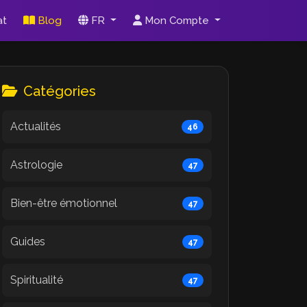
at
Blog
FR
Mon Compte
Catégories
Actualités
46
Astrologie
47
Bien-être émotionnel
47
Guides
47
Spiritualité
47