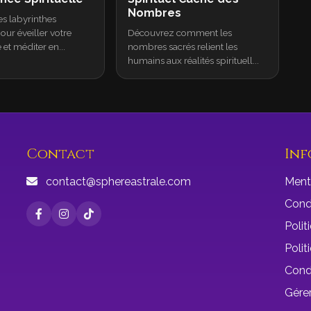
Nombres
es labyrinthes
pour éveiller votre
Découvrez comment les
et méditer en...
nombres sacrés relient les
humains aux réalités spirituell...
Contact
Inf
contact@sphereastrale.com
Ment
Condi
Polit
Polit
Cond
Gérer