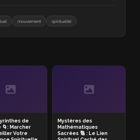
ituel
mouvement
spiritualité
yrinthes de
Mystères des
 🌀: Marcher
Mathématiques
iller Votre
Sacrées 🔢 : Le Lien
nce Spirituelle
Spirituel Caché des