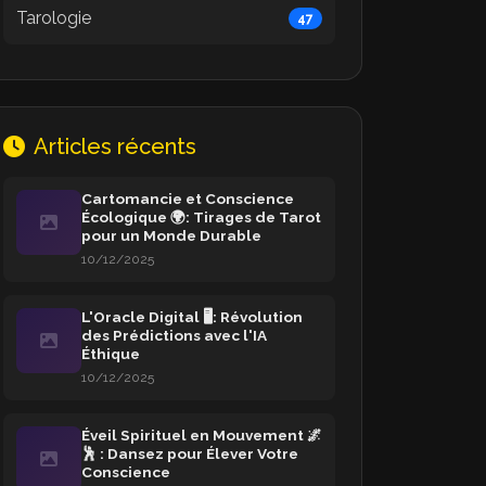
Tarologie
47
Articles récents
Cartomancie et Conscience
Écologique 🌍: Tirages de Tarot
pour un Monde Durable
10/12/2025
L'Oracle Digital 🖥️: Révolution
des Prédictions avec l'IA
Éthique
10/12/2025
Éveil Spirituel en Mouvement 🌌
🕺 : Dansez pour Élever Votre
Conscience