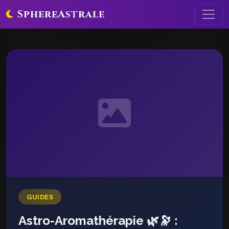
SphereAstrale
GUIDES
Astro-Aromathérapie 🌿🔭 :