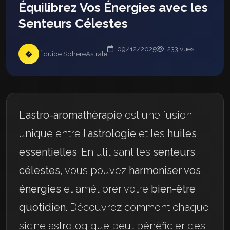
Équilibrez Vos Énergies avec les
Senteurs Célestes
09/12/2025
233 vues
�
Équipe SphereAstrale
L'
astro-aromathérapie
est une fusion
unique entre l'
astrologie
et les
huiles
essentielles
. En utilisant les
senteurs
célestes
, vous pouvez
harmoniser vos
énergies
et améliorer votre
bien-être
quotidien
. Découvrez comment chaque
signe astrologique peut bénéficier des