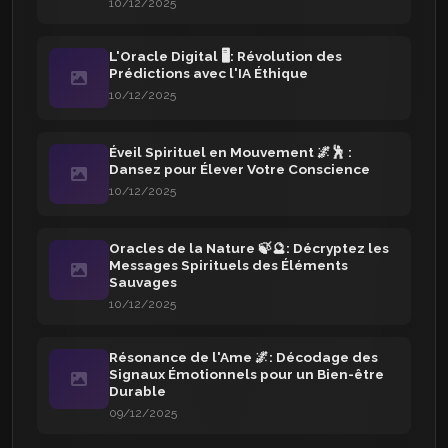
10/12/2025
L'Oracle Digital 🖥️: Révolution des
Prédictions avec l'IA Éthique
10/12/2025
Éveil Spirituel en Mouvement 🌌🕺 :
Dansez pour Élever Votre Conscience
10/12/2025
Oracles de la Nature 🍃🔮: Décryptez les
Messages Spirituels des Éléments
Sauvages
10/12/2025
Résonance de l'Ame 🌌: Décodage des
Signaux Émotionnels pour un Bien-être
Durable
09/12/2025