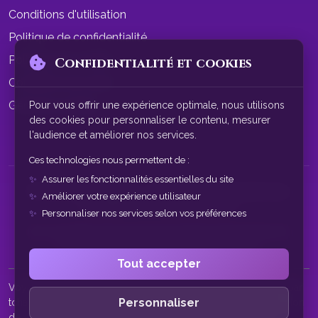
Conditions d'utilisation
Politique de confidentialité
Politique de cookies
Confidentialité et cookies
Conditions de vente
Gérer les cookies
Pour vous offrir une expérience optimale, nous utilisons
des cookies pour personnaliser le contenu, mesurer
l'audience et améliorer nos services.
Ces technologies nous permettent de :
Assurer les fonctionnalités essentielles du site
© 2026 SphereAstrale - Voyance par tchat gratuit sans
Améliorer votre expérience utilisateur
inscription. Tous droits réservés.
Personnaliser nos services selon vos préférences
Nos consultations de voyance sont à des fins de divertissement
uniquement. Service réservé aux plus de 18 ans.
Tout accepter
Voyance par tchat • Tchat voyance gratuit • Voyance gratuite par
Personnaliser
tchat • Voyance sans inscription • Voyant par tchat • Consultation
de voyance en ligne • Voyance chat • Tchat voyance sans