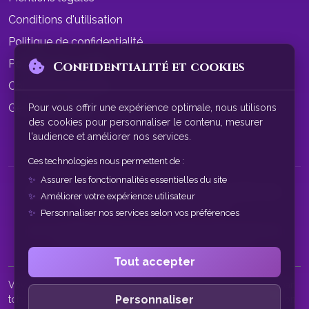
Conditions d'utilisation
Politique de confidentialité
Politique de cookies
Confidentialité et cookies
Conditions de vente
Gérer les cookies
Pour vous offrir une expérience optimale, nous utilisons
des cookies pour personnaliser le contenu, mesurer
l'audience et améliorer nos services.
Ces technologies nous permettent de :
Assurer les fonctionnalités essentielles du site
© 2026 SphereAstrale - Voyance par tchat gratuit sans
Améliorer votre expérience utilisateur
inscription. Tous droits réservés.
Personnaliser nos services selon vos préférences
Nos consultations de voyance sont à des fins de divertissement
uniquement. Service réservé aux plus de 18 ans.
Tout accepter
Voyance par tchat • Tchat voyance gratuit • Voyance gratuite par
Personnaliser
tchat • Voyance sans inscription • Voyant par tchat • Consultation