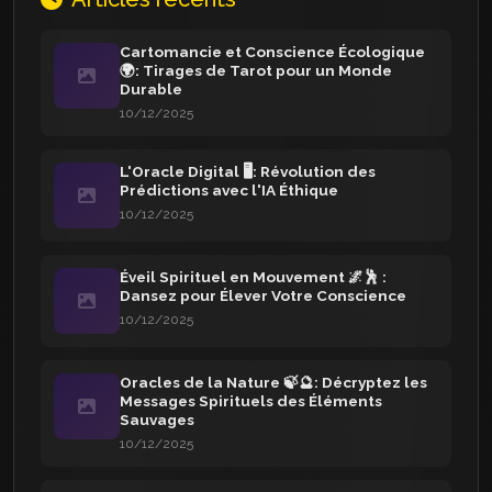
Cartomancie et Conscience Écologique
🌍: Tirages de Tarot pour un Monde
Durable
10/12/2025
L'Oracle Digital 🖥️: Révolution des
Prédictions avec l'IA Éthique
10/12/2025
Éveil Spirituel en Mouvement 🌌🕺 :
Dansez pour Élever Votre Conscience
10/12/2025
Oracles de la Nature 🍃🔮: Décryptez les
Messages Spirituels des Éléments
Sauvages
10/12/2025