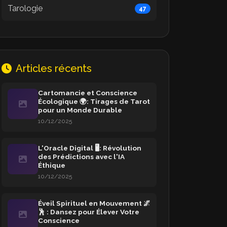
Tarologie
47
Articles récents
Cartomancie et Conscience
Écologique 🌍: Tirages de Tarot
pour un Monde Durable
10/12/2025
L'Oracle Digital 🖥️: Révolution
des Prédictions avec l'IA
Éthique
10/12/2025
Éveil Spirituel en Mouvement 🌌
🕺 : Dansez pour Élever Votre
Conscience