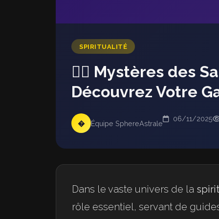
SPIRITUALITÉ
🧙‍♀️ Mystères des S
Découvrez Votre Ga
06/11/2025
�
Équipe SphereAstrale
Dans le vaste univers de la
spiri
rôle essentiel, servant de guid