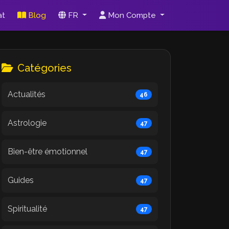
at
Blog
FR
Mon Compte
Catégories
Actualités
46
Astrologie
47
Bien-être émotionnel
47
Guides
47
Spiritualité
47