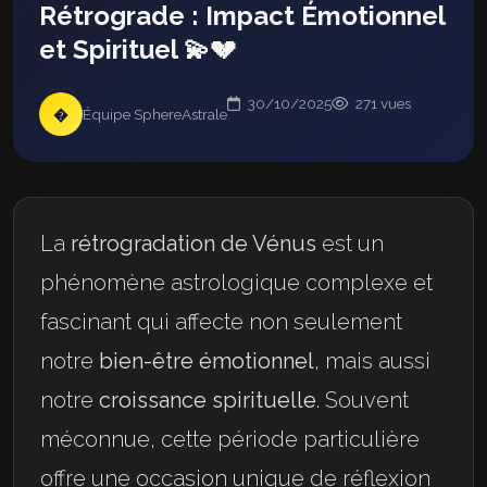
Rétrograde : Impact Émotionnel
et Spirituel 💫💔
30/10/2025
271 vues
�
Équipe SphereAstrale
La
rétrogradation de Vénus
est un
phénomène astrologique complexe et
fascinant qui affecte non seulement
notre
bien-être émotionnel
, mais aussi
notre
croissance spirituelle
. Souvent
méconnue, cette période particulière
offre une occasion unique de réflexion