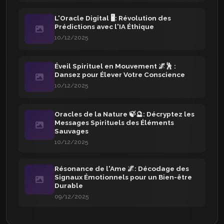
L'Oracle Digital 🖥️: Révolution des
Prédictions avec l'IA Éthique
10/12/2025
Éveil Spirituel en Mouvement 🌌🕺 :
Dansez pour Élever Votre Conscience
10/12/2025
Oracles de la Nature 🍃🔮: Décryptez les
Messages Spirituels des Éléments
Sauvages
10/12/2025
Résonance de l'Ame 🌌: Décodage des
Signaux Émotionnels pour un Bien-être
Durable
09/12/2025