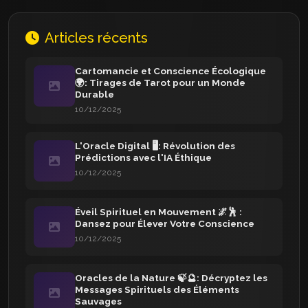
Articles récents
Cartomancie et Conscience Écologique
🌍: Tirages de Tarot pour un Monde
Durable
10/12/2025
L'Oracle Digital 🖥️: Révolution des
Prédictions avec l'IA Éthique
10/12/2025
Éveil Spirituel en Mouvement 🌌🕺 :
Dansez pour Élever Votre Conscience
10/12/2025
Oracles de la Nature 🍃🔮: Décryptez les
Messages Spirituels des Éléments
Sauvages