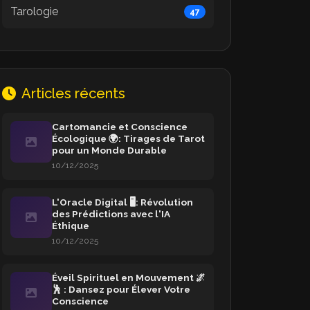
Tarologie
47
Articles récents
Cartomancie et Conscience
Écologique 🌍: Tirages de Tarot
pour un Monde Durable
10/12/2025
L'Oracle Digital 🖥️: Révolution
des Prédictions avec l'IA
Éthique
10/12/2025
Éveil Spirituel en Mouvement 🌌
🕺 : Dansez pour Élever Votre
Conscience