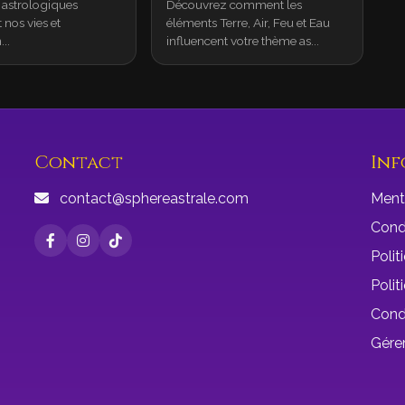
astrologiques
Découvrez comment les
 nos vies et
éléments Terre, Air, Feu et Eau
..
influencent votre thème as...
Contact
Inf
contact@sphereastrale.com
Ment
Condi
Polit
Polit
Cond
Gérer