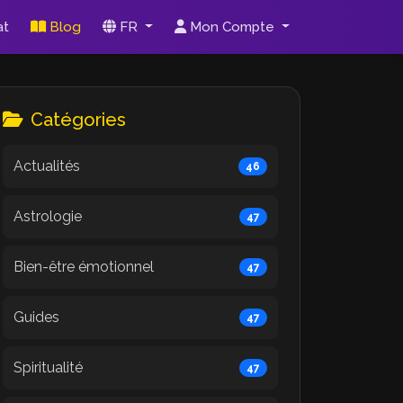
at
Blog
FR
Mon Compte
Catégories
Actualités
46
Astrologie
47
Bien-être émotionnel
47
Guides
47
Spiritualité
47