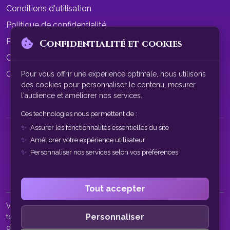
Conditions d'utilisation
Politique de confidentialité
Politique de cookies
Confidentialité et cookies
Conditions de vente
Gérer les cookies
Pour vous offrir une expérience optimale, nous utilisons
des cookies pour personnaliser le contenu, mesurer
l'audience et améliorer nos services.
Ces technologies nous permettent de :
Assurer les fonctionnalités essentielles du site
© 2026 SphereAstrale - Voyance par tchat gratuit sans
Améliorer votre expérience utilisateur
inscription. Tous droits réservés.
Personnaliser nos services selon vos préférences
Nos consultations de voyance sont à des fins de divertissement
uniquement. Service réservé aux plus de 18 ans.
Tout accepter
Voyance par tchat • Tchat voyance gratuit • Voyance gratuite par
Personnaliser
tchat • Voyance sans inscription • Voyant par tchat • Consultation
de voyance en ligne • Voyance chat • Tchat voyance sans