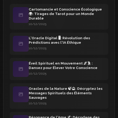
Cartomancie et Conscience Écologique
🌍: Tirages de Tarot pour un Monde
Durable
10/12/2025
L'Oracle Digital 🖥️: Révolution des
Prédictions avec l'IA Éthique
10/12/2025
Éveil Spirituel en Mouvement 🌌🕺 :
Dansez pour Élever Votre Conscience
10/12/2025
Oracles de la Nature 🍃🔮: Décryptez les
Messages Spirituels des Éléments
Sauvages
10/12/2025
Résonance de l'Ame 🌌: Décodage des